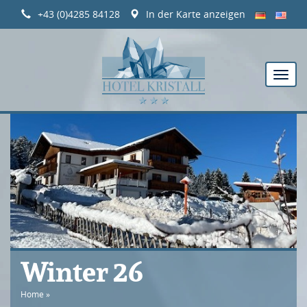
+43 (0)4285 84128
In der Karte anzeigen
Winter 26
Home
»