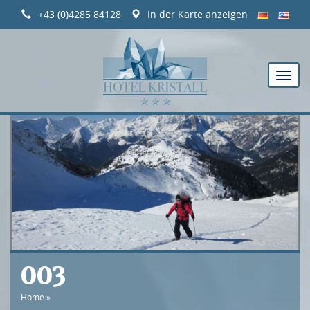
+43 (0)4285 84128
In der Karte anzeigen
003
Home
»