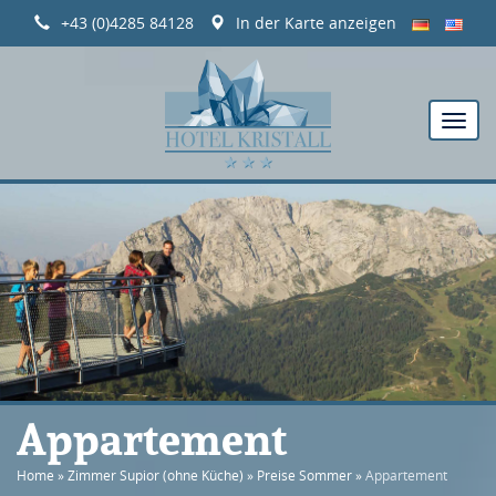
+43 (0)4285 84128
In der Karte anzeigen
Appartement
Home
»
Zimmer Supior (ohne Küche)
»
Preise Sommer
»
Appartement