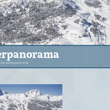
erpanorama
row-winterpanorama