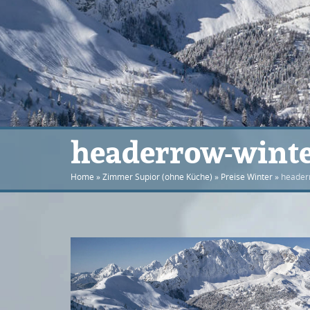
headerrow-wint
Home
»
Zimmer Supior (ohne Küche)
»
Preise Winter
»
header