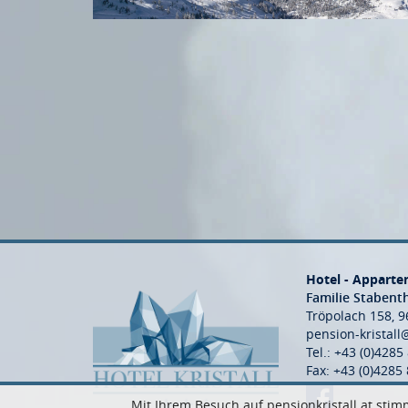
Hotel - Appartem
Familie Stabent
Tröpolach 158, 9
pension-kristall
Tel.:
+43 (0)4285
Fax: +43 (0)4285
Mit Ihrem Besuch auf pensionkristall.at st